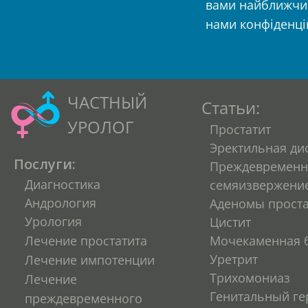
вами найближчим
нами конфіденці
ЧАСТНЫЙ
Статьи:
УРОЛОГ
Простатит
Эректильная ди
Послуги:
Преждевременн
Диагностика
семяизвержени
Андрология
Аденомы прост
Урология
Цистит
Лечение простатита
Мочекаменная 
Уретрит
Лечение импотенции
Трихомониаз
Лечение
Генитальный ге
преждевременного