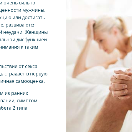
и очень сильно
оценности мужчины.
цию или достигать
е, развиваются
ой неудачи. Женщины
ильной дисфункцией
онимания к таким
.
ьствие от секса
ь страдает в первую
личная самооценка.
м из ранних
еваний, симптом
бета 2 типа.