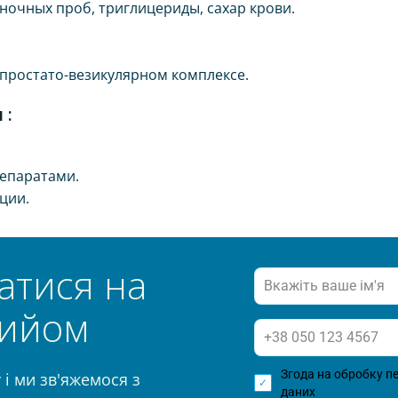
ночных проб, триглицериды, сахар крови.
простато-везикулярном комплексе.
 :
епаратами.
ции.
атися на
ийом
Згода на обробку п
і ми зв'яжемося з
даних