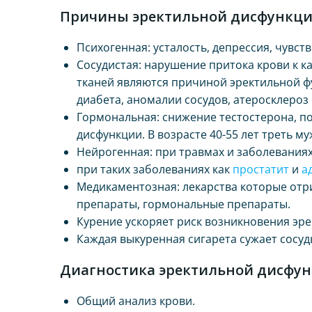
Причины эректильной дисфункци
Психогенная: усталость, депрессия, чувст
Сосудистая: нарушение притока крови к к
тканей являются причиной эректильной ф
диабета, аномалии сосудов, атеросклероз
Гормональная: снижение тестостерона, п
дисфункции. В возрасте 40-55 лет треть м
Нейрогенная: при травмах и заболевания
при таких заболеваниях как
простатит
и
а
Медикаментозная: лекарства которые отр
препараты, гормональные препараты.
Курение ускоряет риск возникновения эре
Каждая выкуренная сигарета сужает сосуды
Диагностика эректильной дисфун
Общий анализ крови.