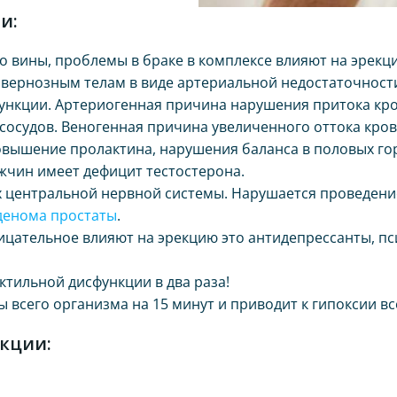
и:
во вины, проблемы в браке в комплексе влияют на эрекц
авернозным телам в виде артериальной недостаточност
ункции. Артериогенная причина нарушения притока кров
 сосудов. Веногенная причина увеличенного оттока кро
овышение пролактина, нарушения баланса в половых го
ужчин имеет дефицит тестостерона.
х центральной нервной системы. Нарушается проведение
денома простаты
.
ицательное влияют на эрекцию это антидепрессанты, п
ктильной дисфункции в два раза!
 всего организма на 15 минут и приводит к гипоксии вс
кции: