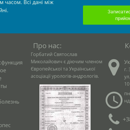
 часом. Всі дані між
йні.
Записатис
прийо
Про нас:
К
Горбатий Святослав
Миколайович є діючим членом
У
сфункция
Європейської та Української
г.
ое
асоціації урологів-андрологів.
ул
е
10
аты
пн
нд
болезнь
+3
рпес