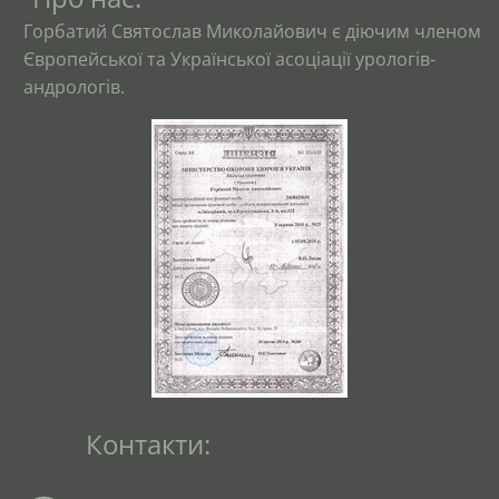
Горбатий Святослав Миколайович є діючим членом
Європейської та Української асоціації урологів-
андрологів.
Контакти: