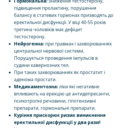
Гормональна:
зниження тестостерону,
підвищення пролактину, порушення
балансу в статевих гормонах призводять до
еректильної дисфункції. У віці 40-55 років
третина чоловіків має дефіцит
тестостерону.
Нейрогенна:
при травмах і захворюваннях
центральної нервової системи.
Порушується проведення імпульсів в
судини кавернозних тел.
При таких захворюваннях як простатит і
аденома простати.
Медикаментозна:
ліки які негативне
впливають на ерекцію це антидепресанти,
психотропні речовини, гіпотензивні
препарати, гормональні препарати.
Куріння прискорює ризик виникнення
еректильної дисфункції у два рази!