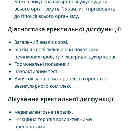
Кожна викурена сигарета звужує судини
всього організму на 15 хвилин і призводить
до гіпоксії всього організму.
Діагностика еректильної дисфункції:
Загальний аналіз крові.
Біохімія крові включаючи показники
печінкових проб, тригліцериди, цукор крові.
Гормональні показники.
Вазоактивний тест.
Виняток запальних процесів в простато-
везикулярного комплексі.
Лікування еректильної дисфункції:
медикаментозна терапія.
ін’єкційна терапія вазоактивними
препаратами.