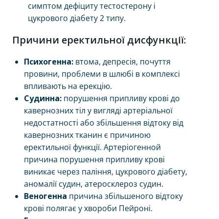
симптом дефіциту тестостерону і
цукрового діабету 2 типу.
Причини еректильної дисфункції:
Психогенна:
втома, депресія, почуття
провини, проблеми в шлюбі в комплексі
впливають на ерекцію.
Судинна:
​​порушення припливу крові до
кавернозних тіл у вигляді артеріальної
недостатності або збільшення відтоку від
кавернозних тканин є причиною
еректильної функції. Артеріогенной
причина порушення припливу крові
виникає через паління, цукрового діабету,
аномалії судин, атеросклероз судин.
Веногенна
причина збільшеного відтоку
крові полягає у хвороби Пейроні.