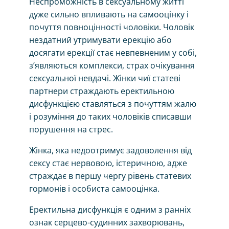
Неспроможність в сексуальному житті
дуже сильно впливають на самооцінку і
почуття повноцінності чоловіки. Чоловік
нездатний утримувати ерекцію або
досягати ерекції стає невпевненим у собі,
з’являються комплекси, страх очікування
сексуальної невдачі. Жінки чиї статеві
партнери страждають еректильною
дисфункцією ставляться з почуттям жалю
і розуміння до таких чоловіків списавши
порушення на стрес.
Жінка, яка недоотримує задоволення від
сексу стає нервовою, істеричною, адже
страждає в першу чергу рівень статевих
гормонів і особиста самооцінка.
Еректильна дисфункція є одним з ранніх
ознак серцево-судинних захворювань,