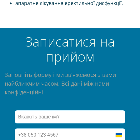
апаратне лікування еректильної дисфункції.
Записатися на
прийом
Заповніть форму і ми зв'яжемося з вами
найближчим часом. Всі дані між нами
конфіденційні.