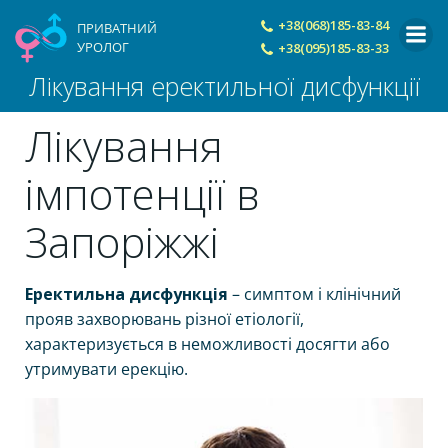
Skip
+38(068)185-83-84
ПРИВАТНИЙ
to
УРОЛОГ
+38(095)185-83-33
content
Лікування еректильної дисфункції
Лікування
імпотенції в
Запоріжжі
Еректильна дисфункція
– симптом і клінічний
прояв захворювань різної етіології,
характеризується в неможливості досягти або
утримувати ерекцію.