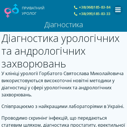
Skip
+38(068)185-83-84
ПРИВАТНИЙ
to
УРОЛОГ
+38(095)185-83-33
content
Діагностика
Діагностика урологічних
та андрологічних
захворювань
У клініці урології Горбатого Святослава Миколайовича
використовуються високоточні новітні методики у
діагностиці у сфері урологічних та андрологічних
захворювань.
Співпрацюємо з найкращими лабораторіями в Україні.
Проводимо скринінг інфекцій, що передаються
статевим шляхом, діагностика простатиту, еректильної