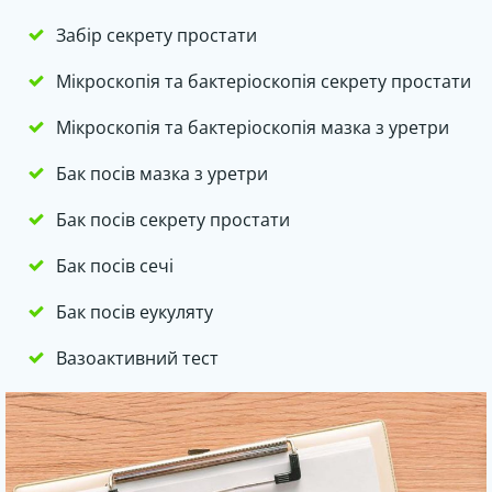
Забір секрету простати
Мікроскопія та бактеріоскопія секрету простати
Мікроскопія та бактеріоскопія мазка з уретри
Бак посів мазка з уретри
Бак посів секрету простати
Бак посів сечі
Бак посів еукуляту
Вазоактивний тест