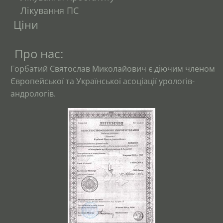
Лікування ПС
Ціни
Про нас:
Горбатий Святослав Миколайович є діючим членом
Європейської та Української асоціації урологів-
андрологів.